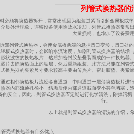
列管式换热器的
必须将换热器拆开，常常出现因为组装过紧而引起金属板或垫
的介质外泄现象，连铸设备使用除盐水冷却，列管式换热器常常
大量损耗，也增加了设备费
卸列管式换热器，会使金属板两端的悬挂凹口变形，凹口处的
流经板式换热器时，会影响水流速度，加剧列管式换热器的结垢
定形状波纹的换热板片，然后加密封胶垫叠装而成的一种换热器
工逐片去除换热面上的垢层，然后重新组装。此方法只能在列管
管式换热器的夹紧尺寸要求较高主要由传热片、密封胶垫、夹紧
过相邻换热板片流经各自通道，中间通过一层薄换热板片进行
换热器内部流通孔径小，结垢后使内部通道截面变小甚至堵塞，
备的安全，因此，列管式换热器应定期进行化学清洗，除掉污垢
行。
以上就是
列管式换热器
的清洗的介绍，
：
管壳式换热器有什么优点