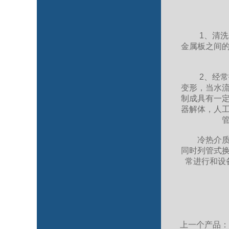
1、清洗时
金属板之间
2、经常拆
变形，当水
制成具有一
器解体，人
冷热介质通
同时列管式
常进行和设
上一个产品