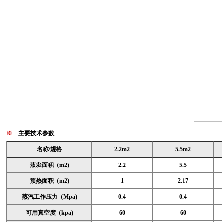
※
主要技术参数
名称\规格
2.2m2
5.5m2
蒸发面积（m2)
2.2
5.5
预热面积（m2)
1
2.17
蒸汽工作压力（Mpa)
0.4
0.4
可用真空度（kpa)
60
60