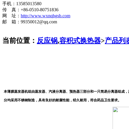
手机：13585013580
传 真：+86-0510-80751836
网 址：
http://www.wxnqhgsb.com
邮 箱：99350012@qq.com
当前位置：
反应锅
,
容积式换热器
>
产品列
本薄膜蒸发器机组由蒸发器、汽液分离器、预热器三部分和一只简易分离器组成，
分均采用不锈钢制造，具有良好的耐腐性能，经久耐用，符合药品卫生要求。